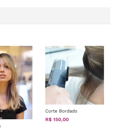
Corte Bordado
R$
R$
150,00
150,00
a