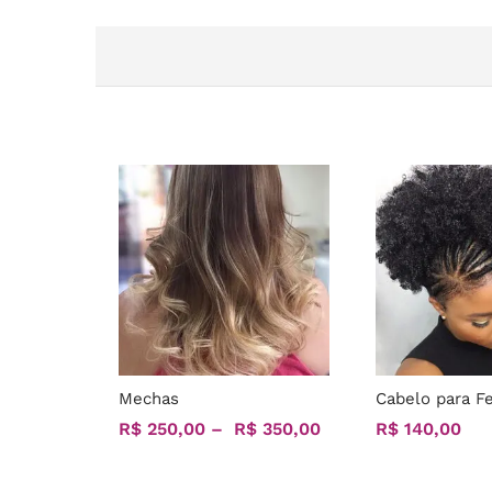
Mechas
Cabelo para F
R$
R$
250,00
250,00
–
R$
R$
350,00
350,00
R$
R$
140,00
140,00