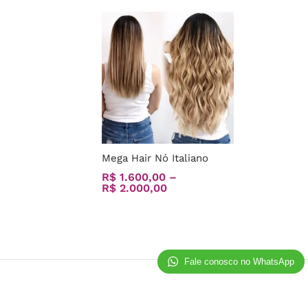
Mega Hair Nó Italiano
R$
R$
1.600,00
1.600,00
–
R$
R$
2.000,00
2.000,00
Fale conosco no WhatsApp